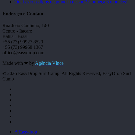
Quais são os tipos de prancha de surf? Conheça 6 modelos!
Endereço e Contato
Rua João Coutinho, 140
Centro - Itacaré
Bahia - Brasil
+55 (73) 99927 8529
+55 (73) 99968 1367
office@easydrop.com
Made with ❤ by
Agência Vínce
© 2026 EasyDrop Surf Camp. All Rights Reserved, EasyDrop Surf
Camp
twitter
facebook
youtube
instagram
whatsapp
phone
email
Close
A Easydrop