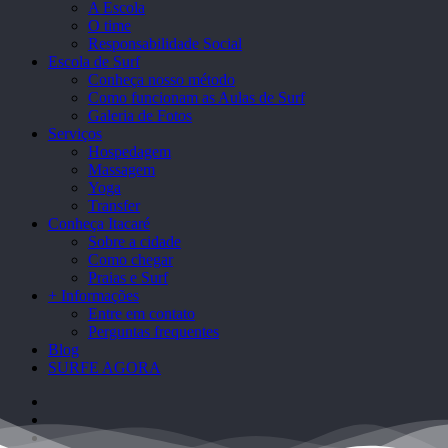
Menu
A Escola
O time
Responsabilidade Social
Escola de Surf
Conheça nosso método
Como funcionam as Aulas de Surf
Galeria de Fotos
Serviços
Hospedagem
Massagem
Yoga
Transfer
Conheça Itacaré
Sobre a cidade
Como chegar
Praias e Surf
+ Informações
Entre em contato
Perguntas frequentes
Blog
SURFE AGORA
facebook
instagram
email