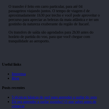
O transfer é feito em carro particular, para até 04
passageiros viajando juntos. O tempo de viagem é de
aproximadamente 1h30 por trecho e você pode aproveitar o
percurso para apreciar as belezas da mata atlântica e ter um
gostinho da natureza exuberante da região de Itacaré.
Os transfers de saída são agendados para 2h30 antes do
horário de partida do voo, para que você chegue com
tranquilidade ao aeroporto.
Useful links
Imprensa
Blog
Posts recentes
5 técnicas básicas de surf para aprender a surfar do zero
Dá pra aprender a surfar sozinho? O que saber antes de
começar